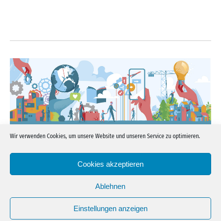
Wir verwenden Cookies, um unsere Website und unseren Service zu optimieren.
Weil Du und das, was Du tust, relevant ist!
Cookies akzeptieren
Folge uns
Ablehnen
LinkedIn
YouTube
E-
Einstellungen anzeigen
Mail
Copyright © 2021
Mensch:VergissDichnicht