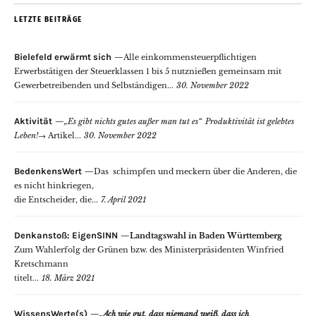
LETZTE BEITRÄGE
Bielefeld erwärmt sich
Alle einkommensteuerpflichtigen
Erwerbstätigen der Steuerklassen 1 bis 5 nutznießen gemeinsam mit
Gewerbetreibenden und Selbständigen...
30. November 2022
Aktivität
„Es gibt nichts gutes außer man tut es“
Produktivität ist gelebtes
Leben!
→
Artikel...
30. November 2022
BedenkensWert
Das schimpfen und meckern über die Anderen, die
es nicht hinkriegen,
die Entscheider, die...
7. April 2021
Denkanstoß: EigenSINN
Landtagswahl in Baden Württemberg
Zum Wahlerfolg der Grünen bzw. des Ministerpräsidenten Winfried
Kretschmann
titelt...
18. März 2021
WissensWerte(s)
„Ach wie gut, dass niemand weiß, dass ich