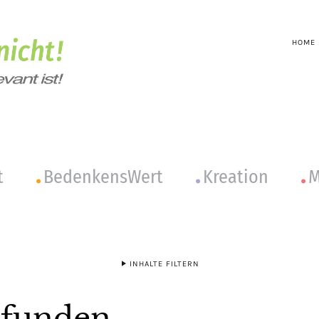
HOME
t
BedenkensWert
Kreation
M
INHALTE FILTERN
efunden