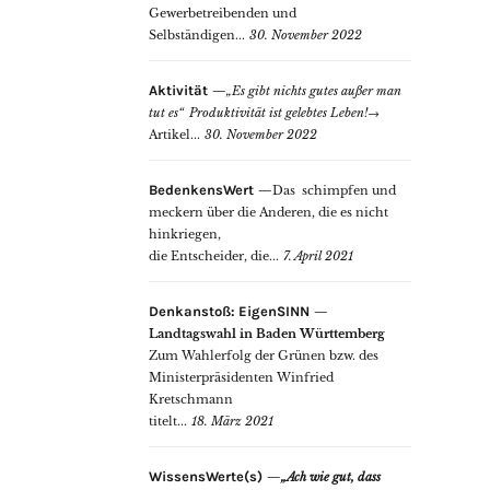
Gewerbetreibenden und
Selbständigen...
30. November 2022
Aktivität
„Es gibt nichts gutes außer man
tut es“
Produktivität ist gelebtes Leben!
→
Artikel...
30. November 2022
BedenkensWert
Das schimpfen und
meckern über die Anderen, die es nicht
hinkriegen,
die Entscheider, die...
7. April 2021
Denkanstoß: EigenSINN
Landtagswahl in Baden Württemberg
Zum Wahlerfolg der Grünen bzw. des
Ministerpräsidenten Winfried
Kretschmann
titelt...
18. März 2021
WissensWerte(s)
„Ach wie gut, dass